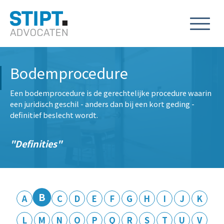
Bodemprocedure
Een bodemprocedure is de gerechtelijke procedure waarin
een juridisch geschil - anders dan bij een kort geding -
definitief beslecht wordt.
Definities
B
A
C
D
E
F
G
H
I
J
K
L
M
N
O
P
Q
R
S
T
U
V