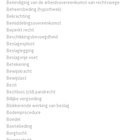
Beëindiging van de arbeidsovereenkomst van rechtswege
Beheersbeding (hypotheek)
Bekrachting
Bemiddelingsovereenkomst
Beperkt recht
Beschikkingsbevoegdheid
Beslagexploot
Beslaglegging
Beslagvrije voet
Betekening
Bewijskracht
Bewijslast
Bezit
Bezitloos (stil) pandrecht
Billijke vergoeding
Blokkerende werking van beslag
Bodemprocedure
Boedel
Boetebeding
Borgtocht
Brengschuld