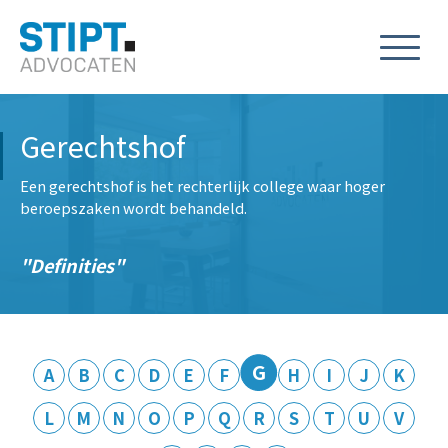
Gerechtshof
Een gerechtshof is het rechterlijk college waar hoger
beroepszaken wordt behandeld.
Definities
G
A
B
C
D
E
F
H
I
J
K
L
M
N
O
P
Q
R
S
T
U
V