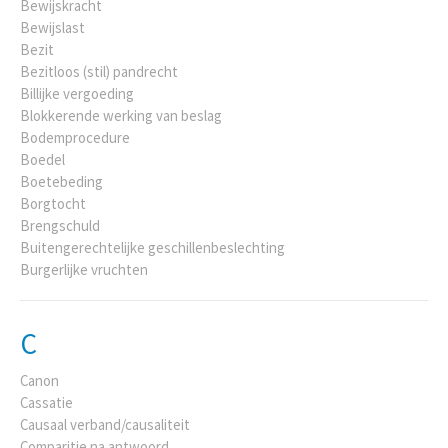
Bewijskracht
Bewijslast
Bezit
Bezitloos (stil) pandrecht
Billijke vergoeding
Blokkerende werking van beslag
Bodemprocedure
Boedel
Boetebeding
Borgtocht
Brengschuld
Buitengerechtelijke geschillenbeslechting
Burgerlijke vruchten
C
Canon
Cassatie
Causaal verband/causaliteit
Comparitie na antwoord