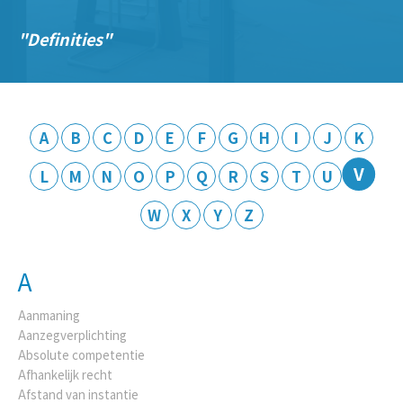
Definities
A
B
C
D
E
F
G
H
I
J
K
V
L
M
N
O
P
Q
R
S
T
U
W
X
Y
Z
A
Aanmaning
Aanzegverplichting
Absolute competentie
Afhankelijk recht
Afstand van instantie