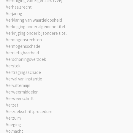
Vereniging van Eigenaars (VvE)
Verhaalsrecht
Verjaring
Verklaring van waardeloosheid
Verkrijging onder algemene titel
Verkrijging onder bijzondere titel
Vermogensrechten
Vermogensschade
Vernietigbaarheid
Verschoningsverzoek
Verstek
Vertragingsschade
Verval van instantie
Vervaltermijn
Verweermiddelen
Verweerschrift
Verzet
Verzoekschriftprocedure
Verzuim
Voeging
Volmacht