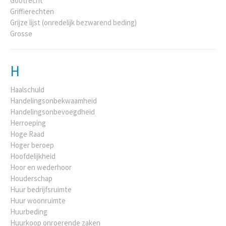
Gootrecht
Griffierechten
Grijze lijst (onredelijk bezwarend beding)
Grosse
H
Haalschuld
Handelingsonbekwaamheid
Handelingsonbevoegdheid
Herroeping
Hoge Raad
Hoger beroep
Hoofdelijkheid
Hoor en wederhoor
Houderschap
Huur bedrijfsruimte
Huur woonruimte
Huurbeding
Huurkoop onroerende zaken